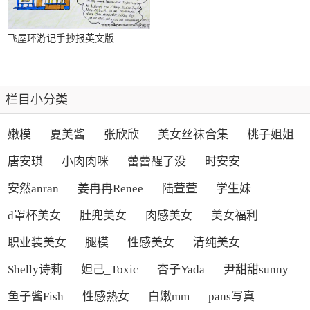
飞屋环游记手抄报英文版
栏目小分类
嫩模
夏美酱
张欣欣
美女丝袜合集
桃子姐姐
唐安琪
小肉肉咪
蕾蕾醒了没
时安安
安然anran
姜冉冉Renee
陆萱萱
学生妹
d罩杯美女
肚兜美女
肉感美女
美女福利
职业装美女
腿模
性感美女
清纯美女
Shelly诗莉
妲己_Toxic
杏子Yada
尹甜甜sunny
鱼子酱Fish
性感熟女
白嫩mm
pans写真