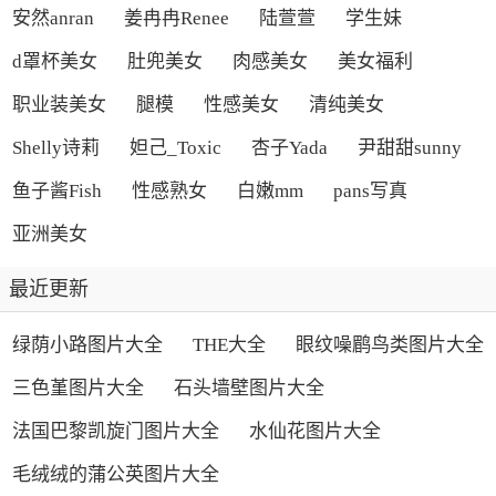
安然anran
姜冉冉Renee
陆萱萱
学生妹
d罩杯美女
肚兜美女
肉感美女
美女福利
职业装美女
腿模
性感美女
清纯美女
Shelly诗莉
妲己_Toxic
杏子Yada
尹甜甜sunny
鱼子酱Fish
性感熟女
白嫩mm
pans写真
亚洲美女
最近更新
绿荫小路图片大全
THE大全
眼纹噪鹛鸟类图片大全
三色堇图片大全
石头墙壁图片大全
法国巴黎凯旋门图片大全
水仙花图片大全
毛绒绒的蒲公英图片大全