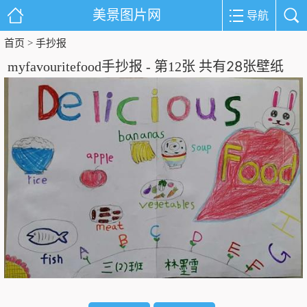
美景图片网
导航
首页
手抄报
>
28
myfavouritefood手抄报 - 第12张 共有
张壁纸