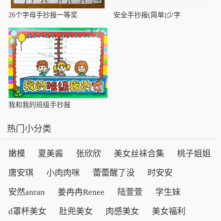
26个字母手抄报一等奖
安全手抄报(简单)少字
我和我的班级手抄报
热门小分类
嫩模
夏美酱
张欣欣
美女丝袜合集
桃子姐姐
唐安琪
小肉肉咪
蕾蕾醒了没
时安安
安然anran
姜冉冉Renee
陆萱萱
学生妹
d罩杯美女
肚兜美女
肉感美女
美女福利