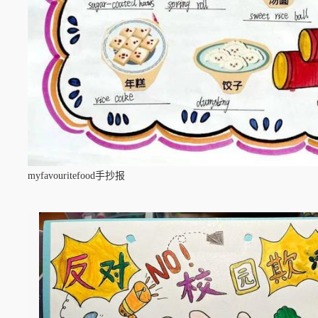
myfavouritefood手抄报