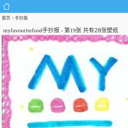
首页
手抄报
>
28
myfavouritefood手抄报 - 第19张 共有
张壁纸