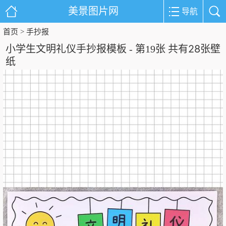
美景图片网
导航
首页
手抄报
>
28
小学生文明礼仪手抄报模板 - 第19张 共有
张壁
纸