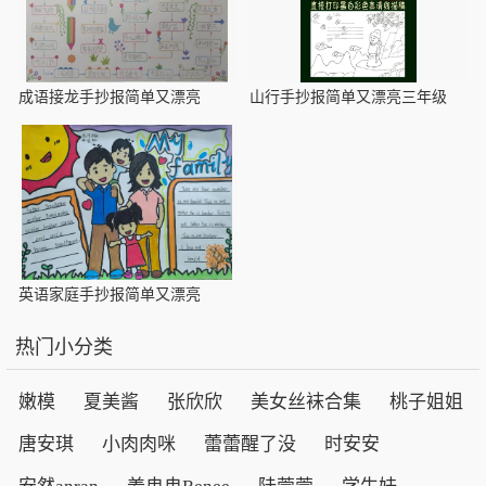
成语接龙手抄报简单又漂亮
山行手抄报简单又漂亮三年级
英语家庭手抄报简单又漂亮
热门小分类
嫩模
夏美酱
张欣欣
美女丝袜合集
桃子姐姐
唐安琪
小肉肉咪
蕾蕾醒了没
时安安